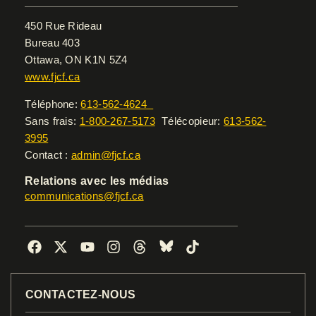
450 Rue Rideau
Bureau 403
Ottawa, ON K1N 5Z4
www.fjcf.ca
Téléphone:
613-562-4624
Sans frais:
1-800-267-5173
Télécopieur:
613-562-
3995
Contact :
admin@fjcf.ca
Relations avec les médias
communications@fjcf.ca
F
X
Y
I
T
B
T
a
-
o
n
h
l
i
c
t
u
s
r
u
k
e
w
t
t
e
e
t
CONTACTEZ-NOUS
b
i
u
a
a
s
o
o
t
b
g
d
k
k