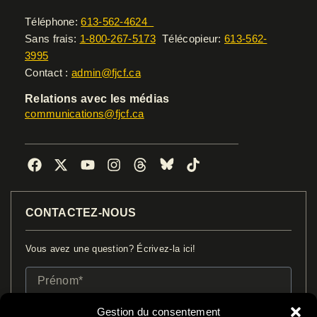
Téléphone:
613-562-4624
Sans frais:
1-800-267-5173
Télécopieur:
613-562-
3995
Contact :
admin@fjcf.ca
Relations avec les médias
communications@fjcf.ca
F
X
Y
I
T
B
T
a
-
o
n
h
l
i
c
t
u
s
r
u
k
e
w
t
t
e
e
t
CONTACTEZ-NOUS
b
i
u
a
a
s
o
o
t
b
g
d
k
k
o
t
e
r
s
y
Vous avez une question? Écrivez-la ici!
k
e
a
r
m
Prénom*
Nom*
Gestion du consentement