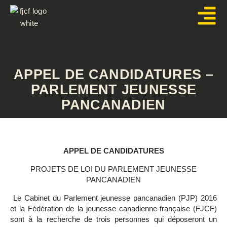
Aller
au
contenu
APPEL DE CANDIDATURES –
PARLEMENT JEUNESSE
PANCANADIEN
APPEL DE CANDIDATURES
PROJETS DE LOI DU PARLEMENT JEUNESSE
PANCANADIEN
Le Cabinet du Parlement jeunesse pancanadien (PJP) 2016
et la Fédération de la jeunesse canadienne-française (FJCF)
sont à la recherche de trois personnes qui déposeront un