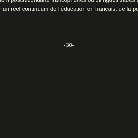
 postsecondaire francophones ou bilingues situés dans 
r un réel continuum de l’éducation en français, de la
-30-