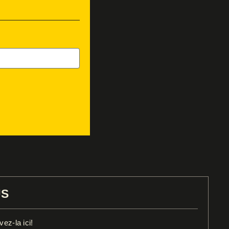
US
ez-la ici!