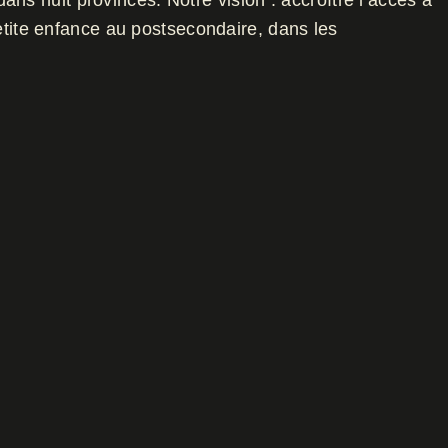
huit provinces. Notre vision : accroître l’accès à
 petite enfance au postsecondaire, dans les