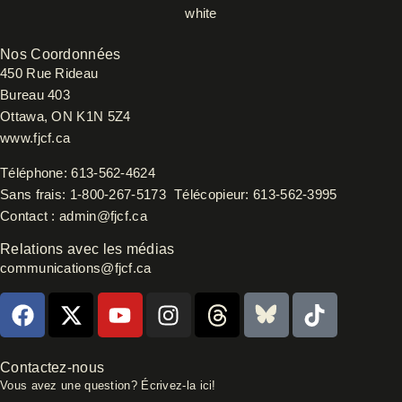
Nos Coordonnées
450 Rue Rideau
Bureau 403
Ottawa, ON K1N 5Z4
www.fjcf.ca
Téléphone:
613-562-4624
Sans frais:
1-800-267-5173
Télécopieur:
613-562-3995
Contact :
admin@fjcf.ca
Relations avec les médias
communications@fjcf.ca
F
X
Y
I
T
B
T
a
-
o
n
h
l
i
c
t
u
s
r
u
k
e
w
t
t
e
e
t
Contactez-nous
Vous avez une question? Écrivez-la ici!
b
i
u
a
a
s
o