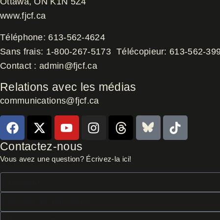
Ottawa, ON K1N 5Z4
www.fjcf.ca
Téléphone:
613-562-4624
Sans frais:
1-800-267-5173
Télécopieur:
613-562-39
Contact :
admin@fjcf.ca
Relations avec les médias
communications@fjcf.ca
F
X
Y
I
T
B
T
a
-
o
n
h
l
i
c
t
u
s
r
u
k
Contactez-nous
e
w
t
t
e
e
t
Vous avez une question? Écrivez-la ici!
b
i
u
a
a
s
o
Prénom*
o
t
b
g
d
k
k
o
t
e
r
s
y
Numéro
k
e
a
de
téléphone*
Votre
r
m