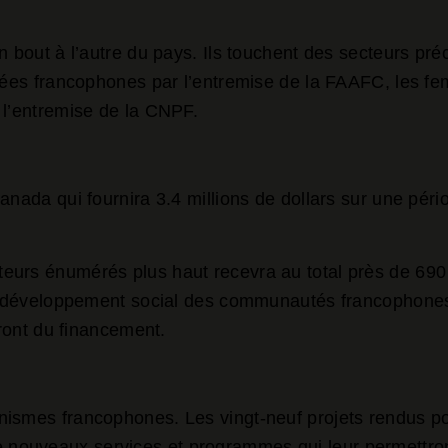
n bout à l’autre du pays. Ils touchent des secteurs pré
aitées francophones par l’entremise de la FAAFC, les 
 l’entremise de la CNPF.
Canada qui fournira 3.4 millions de dollars sur une pé
eurs énumérés plus haut recevra au total près de 690 
de développement social des communautés francophones 
eront du financement.
ismes francophones. Les vingt-neuf projets rendus poss
ouveaux services et programmes qui leur permettront d