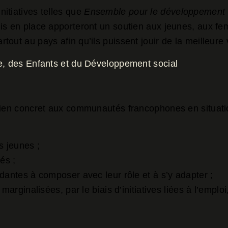
itiatives telles que
Ensemble pour le développement 
is en place apporteront un soutien aux jeunes, aux fe
out au pays afin qu’ils puissent jouir de la meilleure 
le, des Enfants et du Développement social
ien concret aux communautés francophones en situation 
s jeunes ;
nés ;
dantes à composer avec leur rôle et à s’y adapter ;
marginalisées, par le biais d’initiatives liées à l’empl