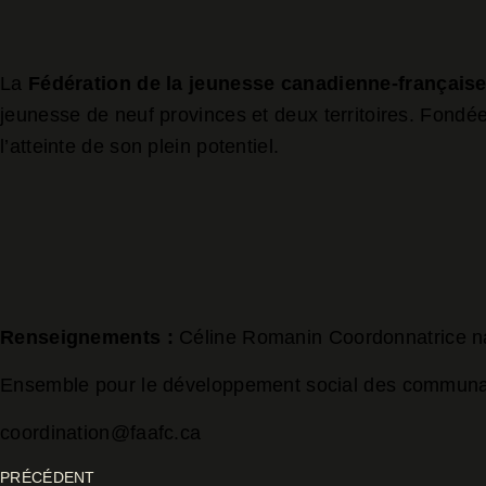
La
Fédération
de la jeunesse canadienne-français
jeunesse de neuf provinces et deux territoires. Fondé
l’atteinte de son plein potentiel.
Renseignements
:
Céline Romanin Coordonnatrice n
Ensemble pour le développement social des communa
coordination@faafc.ca
PRÉCÉDENT