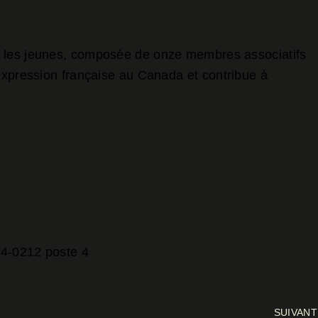
 les jeunes, composée de onze membres associatifs
’expression française au Canada et contribue à
4-0212 poste 4
SUIVANT