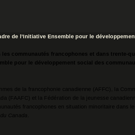
adre de l’Initiative Ensemble pour le développem
s les communautés francophones et dans trente-q
Ensemble pour le développement social des commun
emmes de la francophonie canadienne (AFFC), la Comm
da (FAAFC) et la Fédération de la jeunesse canadienn
nautés francophones en situation minoritaire dans le c
s du Canada
.