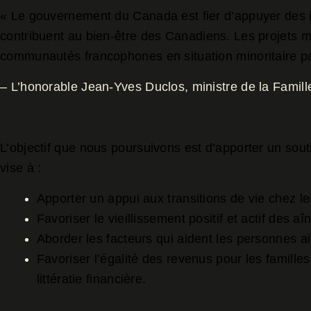
« Le gouvernement du Canada est fier d’appuyer des in
contribuent au bien-être des Canadiens. Les projets m
communautés francophones en situation minoritaire part
– L’honorable Jean-Yves Duclos, ministre de la Famil
L’objectif que nous poursuivons est d’apporter un sout
vise à :
Apporter un appui aux transitions de vie chez le
Favoriser le vieillissement positif et actif des aî
Aborder les facteurs qui aident les personnes ai
Favoriser l’égalité des revenus pour les familles 
littératie financière.