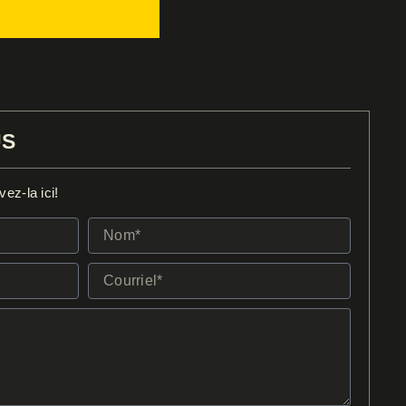
US
ez-la ici!
Nom*
Courriel*