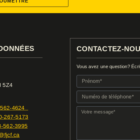
OUMETTRE
DONNÉES
CONTACTEZ-NO
Vous avez une question? Écriv
Prénom*
N 5Z4
Numéro
de
-562-4624
téléphone*
Votre
0-267-5173
message*
3-562-3995
fjcf.ca