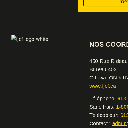
S
NOS COOR
450 Rue Rideau
Bureau 403
Ottawa, ON K1
www.fjcf.ca
Téléphone:
613
Sans frais:
1-80
Télécopieur:
61
Contact :
admin@