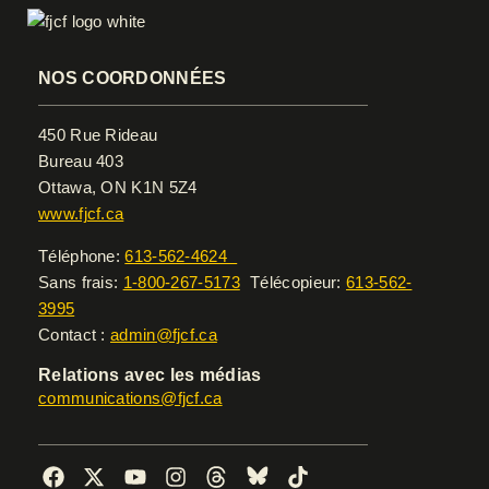
NOS COORDONNÉES
450 Rue Rideau
Bureau 403
Ottawa, ON K1N 5Z4
www.fjcf.ca
Téléphone:
613-562-4624
Sans frais:
1-800-267-5173
Télécopieur:
613-562-
3995
Contact :
admin@fjcf.ca
Relations avec les médias
communications@fjcf.ca
F
X
Y
I
T
B
T