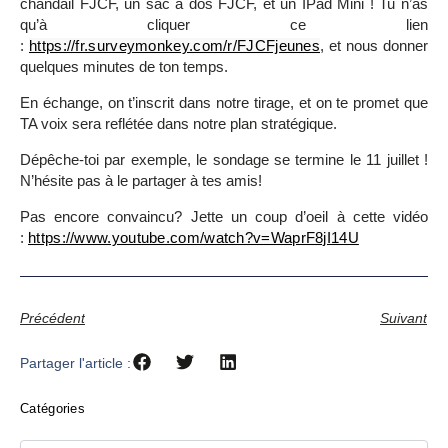
chandail FJCF, un sac à dos FJCF, et un IPad Mini ! Tu n’as
qu’à cliquer ce lien
:
https://fr.surveymonkey.com/r/FJCFjeunes
, et nous donner
quelques minutes de ton temps.
En échange, on t’inscrit dans notre tirage, et on te promet que
TA voix sera reflétée dans notre plan stratégique.
Dépêche-toi par exemple, le sondage se termine le 11 juillet !
N’hésite pas à le partager à tes amis!
Pas encore convaincu? Jette un coup d’oeil à cette vidéo
:
https://www.youtube.com/watch?v=WaprF8jI14U
Précédent
Suivant
Partager l'article :
Catégories
Catégories