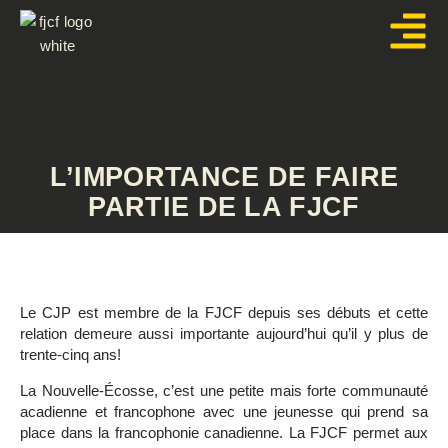
Aller
au
contenu
L’IMPORTANCE DE FAIRE
PARTIE DE LA FJCF
Le CJP est membre de la FJCF depuis ses débuts et cette
relation demeure aussi importante aujourd’hui qu’il y plus de
trente-cinq ans!
La Nouvelle-Écosse, c’est une petite mais forte communauté
acadienne et francophone avec une jeunesse qui prend sa
place dans la francophonie canadienne. La FJCF permet aux