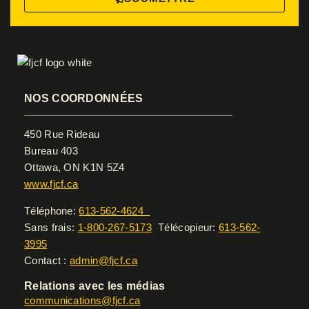
NOS COORDONNÉES
450 Rue Rideau
Bureau 403
Ottawa, ON K1N 5Z4
www.fjcf.ca
Téléphone:
613-562-4624
Sans frais:
1-800-267-5173
Télécopieur:
613-562-
3995
Contact :
admin@fjcf.ca
Relations avec les médias
communications@fjcf.ca