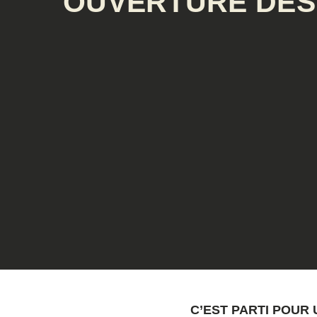
OUVERTURE DES 
Aller
au
contenu
C’EST PARTI POUR 