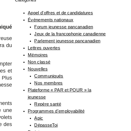
Catégories
Appel d'offres et de candidatures
Événements nationaux
iqué
Forum jeunesse pancanadien
Jeux de la francophonie canadienne
reuse
Parlement jeunesse pancanadien
ra du
Lettres ouvertes
Mémoires
Non classé
mpter
Nouvelles
es et
Communiqués
. Plus
Nos membres
nesse
Plateforme « PAR et POUR » la
jeunesse
ments
Repère santé
e une
Programmes d'employabilité
volets
Apic
ue des
DépasseToi