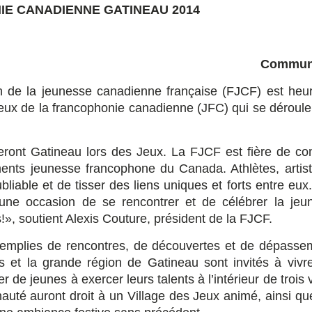
IE CANADIENNE GATINEAU 2014
Commun
 de la jeunesse canadienne française (FJCF) est heu
Jeux de la francophonie canadienne (JFC) qui se déroule
meront Gatineau lors des Jeux. La FJCF est fière de co
ments jeunesse francophone du Canada. Athlètes, artist
liable et de tisser des liens uniques et forts entre eux
une occasion de se rencontrer et de célébrer la jeu
», soutient Alexis Couture, président de la FJCF.
remplies de rencontres, de découvertes et de dépasse
s et la grande région de Gatineau sont invités à vivr
r de jeunes à exercer leurs talents à l’intérieur de trois 
unauté auront droit à un Village des Jeux animé, ainsi q