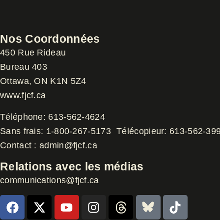
Nos Coordonnées
450 Rue Rideau
Bureau 403
Ottawa, ON K1N 5Z4
www.fjcf.ca
Téléphone:
613-562-4624
Sans frais:
1-800-267-5173
Télécopieur:
613-562-39
Contact :
admin@fjcf.ca
Relations avec les médias
communications@fjcf.ca
F
X
Y
I
T
B
T
a
-
o
n
h
l
i