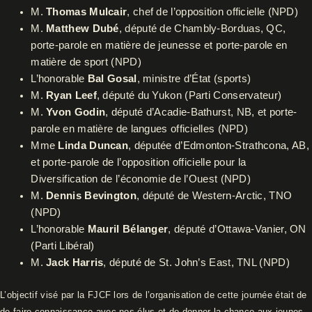
M.
Thomas Mulcair
, chef de l’opposition officielle (NPD)
M.
Matthew Dubé
, député de Chambly-Borduas, QC,
porte-parole en matière de jeunesse et porte-parole en
matière de sport (NPD)
L’honorable
Bal Gosal
, ministre d’État (sports)
M.
Ryan Leef
, député du Yukon (Parti Conservateur)
M.
Yvon Godin
, député d’Acadie-Bathurst, NB, et porte-
parole en matière de langues officielles (NPD)
Mme
Linda Duncan
, députée d’Edmonton-Strathcona, AB,
et porte-parole de l’opposition officielle pour la
Diversification de l’économie de l’Ouest (NPD)
M.
Dennis Bevington
, député de Western-Arctic, TNO
(NPD)
L’honorable
Mauril Bélanger
, député d’Ottawa-Vanier, ON
(Parti Libéral)
M.
Jack Harris
, député de St. John’s East, TNL (NPD)
L’objectif visé par la FJCF lors de l’organisation de cette journée était de
de faire connaissance avec nos élus et de donner la chance aux jeunes