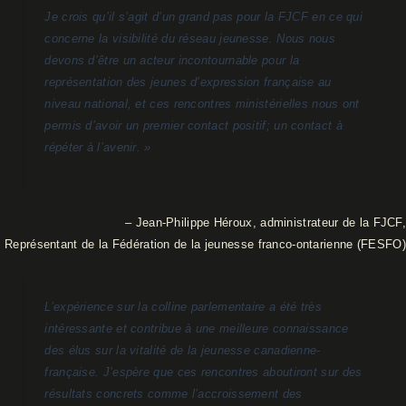
Je crois qu’il s’agit d’un grand pas pour la FJCF en ce qui
concerne la visibilité du réseau jeunesse. Nous nous
devons d’être un acteur incontournable pour la
représentation des jeunes d’expression française au
niveau national, et ces rencontres ministérielles nous ont
permis d’avoir un premier contact positif; un contact à
répéter à l’avenir. »
– Jean-Philippe Héroux, administrateur de la FJCF,
Représentant de la Fédération de la jeunesse franco-ontarienne (FESFO)
L’expérience sur la colline parlementaire a été très
intéressante et contribue à une meilleure connaissance
des élus sur la vitalité de la jeunesse canadienne-
française. J’espère que ces rencontres aboutiront sur des
résultats concrets comme l’accroissement des