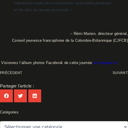
interactions entre les mouvements associatifs jeunesse
et les élus au niveau provincial. »
– Rémi Marien, directeur général,
Conseil jeunesse francophone de la Colombie-Britannique (CJFCB)
V
isionnez l’album photos Facebook de cette journée
en cliquant ici
.
PRÉCÉDENT
SUIVANT
Partager l'article :
Catégories
Catégories