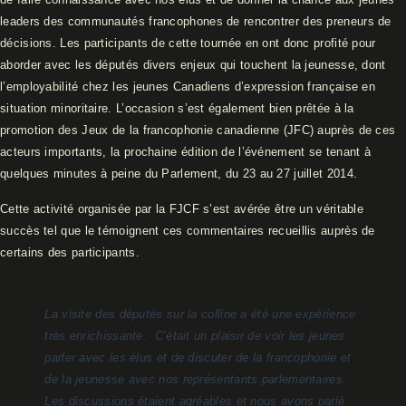
leaders des communautés francophones de rencontrer des preneurs de
décisions. Les participants de cette tournée en ont donc profité pour
aborder avec les députés divers enjeux qui touchent la jeunesse, dont
l’employabilité chez les jeunes Canadiens d’expression française en
situation minoritaire. L’occasion s’est également bien prêtée à la
promotion des Jeux de la francophonie canadienne (JFC) auprès de ces
acteurs importants, la prochaine édition de l’événement se tenant à
quelques minutes à peine du Parlement, du 23 au 27 juillet 2014.
Cette activité organisée par la FJCF s’est avérée être un véritable
succès tel que le témoignent ces commentaires recueillis auprès de
certains des participants.
La visite des députés sur la colline a été une expérience
très enrichissante. C’était un plaisir de voir les jeunes
parler avec les élus et de discuter de la francophonie et
de la jeunesse avec nos représentants parlementaires.
Les discussions étaient agréables et nous avons parlé