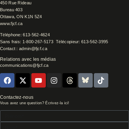
450 Rue Rideau
Bureau 403
Ottawa, ON K1N 5Z4
www.fjcf.ca
Téléphone:
613-562-4624
Sans frais:
1-800-267-5173
Télécopieur:
613-562-3995
Contact :
admin@fjcf.ca
Relations avec les médias
communications@fjcf.ca
F
X
Y
I
T
B
T
a
-
o
n
h
l
i
c
t
u
s
r
u
k
e
w
t
t
e
e
t
Contactez-nous
Vous avez une question? Écrivez-la ici!
b
i
u
a
a
s
o
o
t
b
g
d
k
k
Prénom*
o
t
e
r
s
y
Nom*
k
e
a