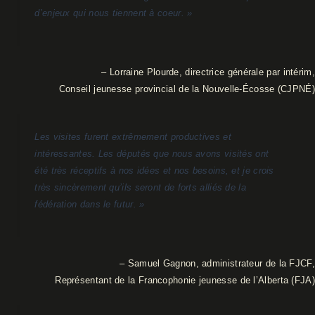
d’enjeux qui nous tiennent à coeur. »
– Lorraine Plourde, directrice générale par intérim,
Conseil jeunesse provincial de la Nouvelle-Écosse (CJPNÉ)
Les visites furent extrêmement productives et
intéressantes. Les députés que nous avons visités ont
été très réceptifs à nos idées et nos besoins, et je crois
très sincèrement qu’ils seront de forts alliés de la
fédération dans le futur. »
– Samuel Gagnon, administrateur de la FJCF,
Représentant de la Francophonie jeunesse de l’Alberta (FJA)