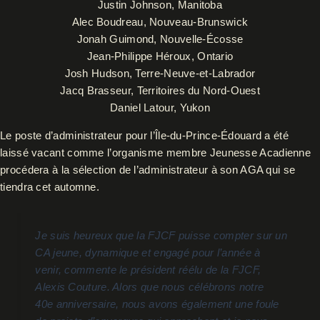
Justin Johnson, Manitoba
Alec Boudreau, Nouveau-Brunswick
Jonah Guimond, Nouvelle-Écosse
Jean-Philippe Héroux, Ontario
Josh Hudson, Terre-Neuve-et-Labrador
Jacq Brasseur, Territoires du Nord-Ouest
Daniel Latour, Yukon
Le poste d’administrateur pour l’Île-du-Prince-Édouard a été
laissé vacant comme l’organisme membre Jeunesse Acadienne
procédera à la sélection de l’administrateur à son AGA qui se
tiendra cet automne.
Je suis heureux que la FJCF puisse compter sur un
CA jeune, dynamique et engagé pour l’année à
venir, commente le président réélu de la FJCF,
Alexis Couture. Alors que nous célébrons notre
40e anniversaire, nous avons également une foule