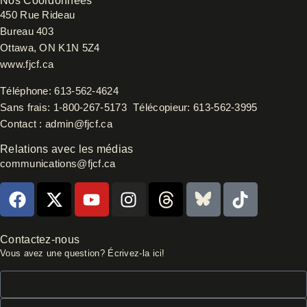
Nos Coordonnées
450 Rue Rideau
Bureau 403
Ottawa, ON K1N 5Z4
www.fjcf.ca
Téléphone:
613-562-4624
Sans frais:
1-800-267-5173
Télécopieur:
613-562-3995
Contact :
admin@fjcf.ca
Relations avec les médias
communications@fjcf.ca
F
X
Y
I
T
B
T
a
-
o
n
h
l
i
c
t
u
s
r
u
k
e
w
t
t
e
e
t
Contactez-nous
Vous avez une question? Écrivez-la ici!
b
i
u
a
a
s
o
o
t
b
g
d
k
k
Prénom*
o
t
e
r
s
y
Nom*